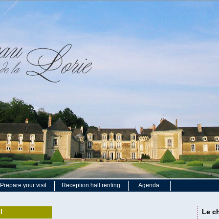
Prepare your visit
Reception hall renting
Agenda
l
Le ch