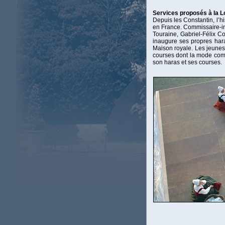
Services proposés à la L
Depuis les Constantin, l’h
en France. Commissaire-ins
Touraine, Gabriel-Félix 
inaugure ses propres hara
Maison royale. Les jeunes
courses dont la mode comm
son haras et ses courses.