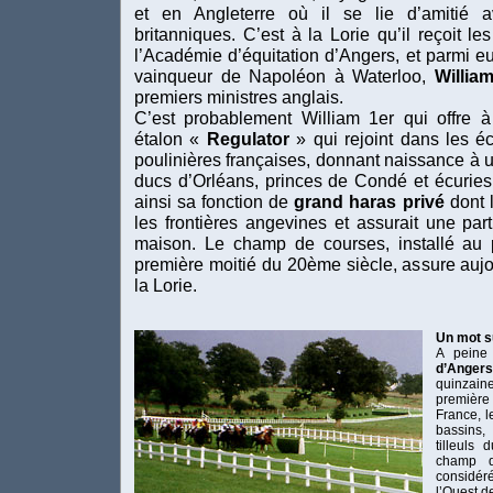
et en Angleterre où il se lie d’amitié
britanniques. C’est à la Lorie qu’il reçoit le
l’Académie d’équitation d’Angers, et parmi e
vainqueur de Napoléon à Waterloo,
William
premiers ministres anglais.
C’est probablement William 1er qui offre à 
étalon «
Regulator
» qui rejoint dans les éc
poulinières françaises, donnant naissance à u
ducs d’Orléans, princes de Condé et écuries 
ainsi sa fonction de
grand haras privé
dont 
les frontières angevines et assurait une pa
maison. Le champ de courses, installé au 
première moitié du 20ème siècle, assure aujou
la Lorie.
Un mot s
A peine
d’Anger
quinzai
premièr
France, l
bassins,
tilleuls
champ d
considér
l’Ouest d