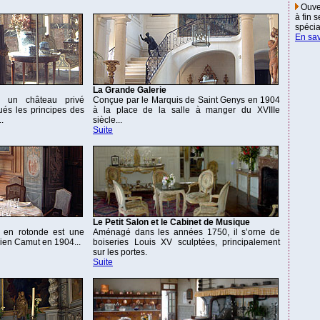
Ouver
à fin 
spécial
En sav
La Grande Galerie
s un château privé
Conçue par le Marquis de Saint Genys en 1904
ués les principes des
à la place de la salle à manger du XVIIIe
.
siècle...
Suite
Le Petit Salon et le Cabinet de Musique
 en rotonde est une
Aménagé dans les années 1750, il s’orne de
sien Camut en 1904...
boiseries Louis XV sculptées, principalement
sur les portes.
Suite