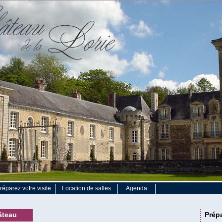
réparez votre visite
Location de salles
Agenda
hâteau
Prépa