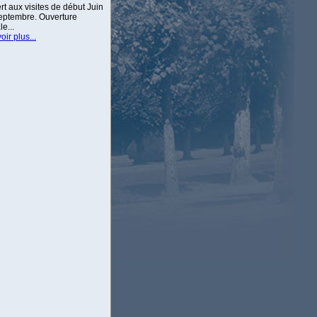
t aux visites de début Juin
septembre. Ouverture
e...
oir plus...