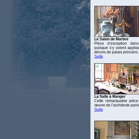
Le Salon de Marbre
Pièce d’exception dan
puisque s’y voient appliq
décors de palais princiers..
Suite
La Salle à Manger
Cette remarquable pièce
œuvre de l’architecte pari
Suite